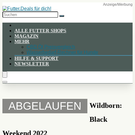
Skip
to
Content
ALLE FUTTER SHOPS
MAGAZIN
MEHR
CBD Öl Preisvergleich
Wasserbedarf-Rechner für Hunde
HILFE & SUPPORT
NEWSLETTER
ABGELAUFEN
Wildborn:
Black
Weekend 2022