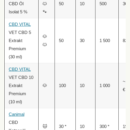
CBD Öl
🐱
50
10
500
30,
Isolat 5 %
🐾
CBD VITAL
VET CBD 5
🐶
Extrakt
50
30
1 500
82,
🐱
Premium
(30 ml)
CBD VITAL
VET CBD 10
~56
Extrakt
🐶
100
10
1 000
€
Premium
(10 ml)
Canimal
CBD
🐱
30 *
10
300 *
19,