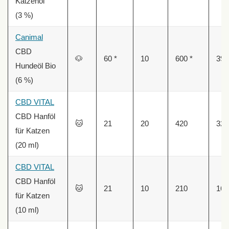
Katzenöl
(3 %)
Canimal
CBD
🐶
60 *
10
600 *
39,
Hundeöl Bio
(6 %)
CBD VITAL
CBD Hanföl
🐱
21
20
420
32,
für Katzen
(20 ml)
CBD VITAL
CBD Hanföl
🐱
21
10
210
16,
für Katzen
(10 ml)