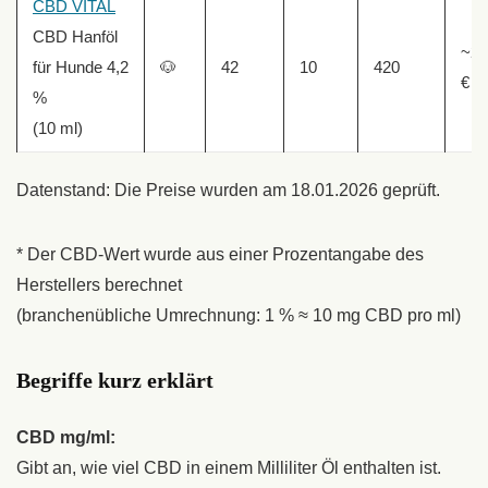
CBD VITAL
CBD Hanföl
~29
für Hunde 4,2
🐶
42
10
420
€
%
(10 ml)
Datenstand: Die Preise wurden am 18.01.2026 geprüft.
* Der CBD-Wert wurde aus einer Prozentangabe des
Herstellers berechnet
(branchenübliche Umrechnung: 1 % ≈ 10 mg CBD pro ml)
Begriffe kurz erklärt
CBD mg/ml:
Gibt an, wie viel CBD in einem Milliliter Öl enthalten ist.