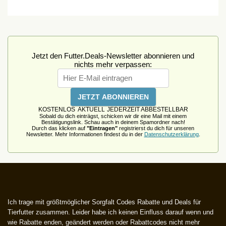
Jetzt den Futter.Deals-Newsletter abonnieren und
nichts mehr verpassen:
KOSTENLOS
AKTUELL
JEDERZEIT ABBESTELLBAR
Sobald du dich einträgst, schicken wir dir eine Mail mit einem
Bestätigungslink. Schau auch in deinem Spamordner nach!
Durch das klicken auf
"Eintragen"
registrierst du dich für unseren
Newsletter. Mehr Informationen findest du in der
Datenschutzerklärung
.
Ich trage mit größtmöglicher Sorgfalt Codes Rabatte und Deals für
Tierfutter zusammen. Leider habe ich keinen Einfluss darauf wenn und
wie Rabatte enden, geändert werden oder Rabattcodes nicht mehr