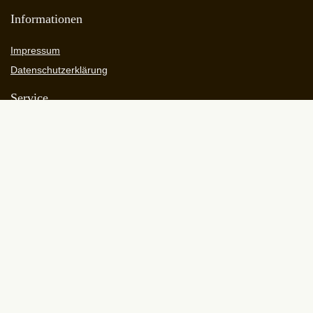
Informationen
Impressum
Datenschutzerklärung
Service
Hilfe & Support
Verpasste Deals
Diese Webseite nutzt die cookielose Webanalyse (Matomo).
Einzelheiten dazu und eine Wahlmöglichkeit zum Widerspruch findest
du in der Datenschutzerklärung.
HIER