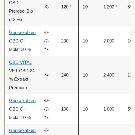
CBD
🐴
120 *
10
1 200 *
59,
Pferdeöl Bio
(12 %)
Grinsekatzen
🐶
CBD Öl
🐱
200
10
2 000
100
Isolat 20 %
🐾
CBD VITAL
VET CBD 24
🐾
240
10
2 400
129
% Extrakt
Premium
Grinsekatzen
🐶
CBD Öl
🐱
100
10
1 000
55,
Isolat 10 %
🐾
Grinsekatzen
🐶