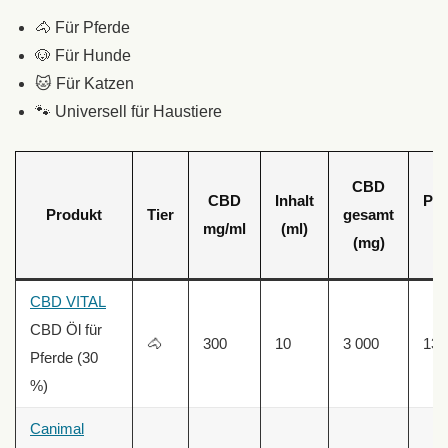
🐴 Für Pferde
🐶 Für Hunde
🐱 Für Katzen
🐾 Universell für Haustiere
CBD
CBD
Inhalt
Pro
Produkt
Tier
gesamt
mg/ml
(ml)
Pr
(mg)
CBD VITAL
CBD Öl für
🐴
300
10
3 000
139
Pferde (30
%)
Canimal