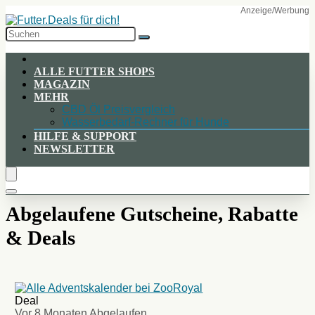
Skip
to
Content
ALLE FUTTER SHOPS
MAGAZIN
MEHR
CBD Öl Preisvergleich
Wasserbedarf-Rechner für Hunde
HILFE & SUPPORT
NEWSLETTER
Abgelaufene Gutscheine, Rabatte
& Deals
Deal
Vor 8 Monaten
Abgelaufen