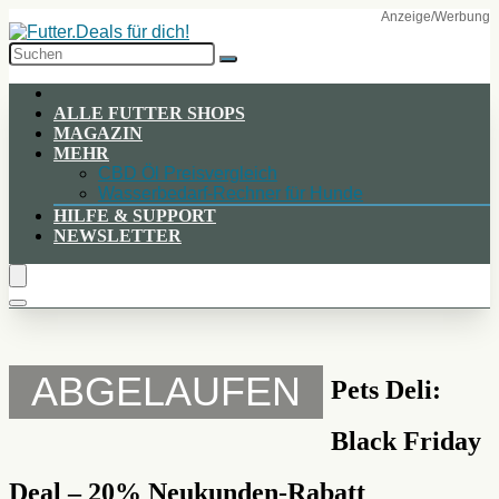
Skip
to
Content
ALLE FUTTER SHOPS
MAGAZIN
MEHR
CBD Öl Preisvergleich
Wasserbedarf-Rechner für Hunde
HILFE & SUPPORT
NEWSLETTER
ABGELAUFEN
Pets Deli:
Black Friday
Deal – 20% Neukunden-Rabatt