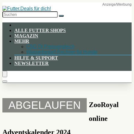
Skip
to
Content
ALLE FUTTER SHOPS
MAGAZIN
MEHR
CBD Öl Preisvergleich
Wasserbedarf-Rechner für Hunde
HILFE & SUPPORT
NEWSLETTER
ABGELAUFEN
ZooRoyal
online
Adventskalender 2024