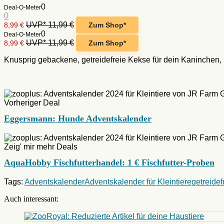
0
Deal-O-Meter
0
UVP* 11,99 €
8,99 €
Zum Shop*
0
Deal-O-Meter
UVP* 11,99 €
8,99 €
Zum Shop*
Knusprig gebackene, getreidefreie Kekse für dein Kaninchen, 
Vorheriger Deal
Eggersmann: Hunde Adventskalender
Zeig' mir mehr Deals
AquaHobby Fischfutterhandel: 1 € Fischfutter-Proben
Tags:
Adventskalender
Adventskalender für Kleintiere
getreidef
Auch interessant: