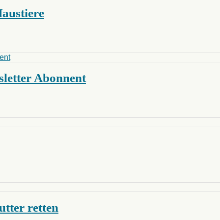
Haustiere
letter Abonnent
utter retten