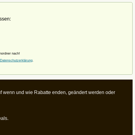
ssen:
amordner nach!
Datenschutzerklärung
.
rauf wenn und wie Rabatte enden, geändert werden oder
eals.