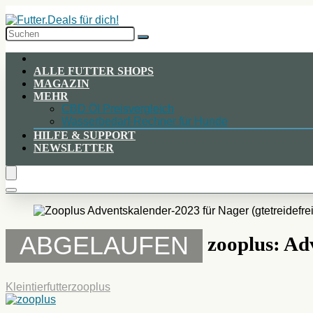
Skip
to
Content
ALLE FUTTER SHOPS
MAGAZIN
MEHR
CBD Öl Preisvergleich
Wasserbedarf-Rechner für Hunde
HILFE & SUPPORT
NEWSLETTER
ABGELAUFEN
zooplus: Ad
Kleintierfutter
zooplus