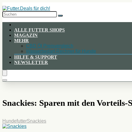
Skip
to
Content
ALLE FUTTER SHOPS
MAGAZIN
MEHR
CBD Öl Preisvergleich
Wasserbedarf-Rechner für Hunde
HILFE & SUPPORT
NEWSLETTER
Snackies: Sparen mit den Vorteils-S
Hundefutter
Snackies