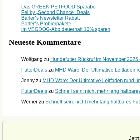
Das GREEN PETFOOD Sparabo
Fellby „Second Chance“ Deals
Barfer’s Newsletter Rabatt
Barfer’s Probierpakete
Im VEGDOG-Abo dauerhaft 10% sparen
Neueste Kommentare
Wolfgang
zu
Hundefutter Rückruf im November 2025 du
FutterDeals
zu
MHD Ware: Der Ultimative Leitfaden ru
Jenny
zu
MHD Ware: Der Ultimative Leitfaden rund um 
FutterDeals
zu
Schnell sein: nicht mehr lang haltbares
Werner
zu
Schnell sein: nicht mehr lang haltbares Futt
Jetz