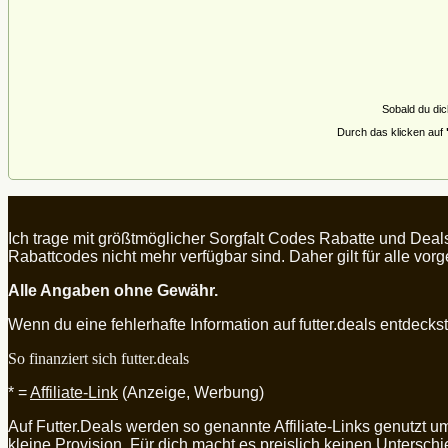
Sobald du dic
Durch das klicken auf
Ich trage mit größtmöglicher Sorgfalt Codes Rabatte und Deal
Rabattcodes nicht mehr verfügbar sind. Daher gilt für alle vo
Alle Angaben ohne Gewähr.
Wenn du eine fehlerhafte Information auf futter.deals entdeckst, 
So finanziert sich futter.deals
* =
Affiliate-Link
(Anzeige, Werbung)
Auf Futter.Deals werden so genannte Affiliate-Links genutzt 
kleine Provision. Für dich macht es preislich keinen Untersch