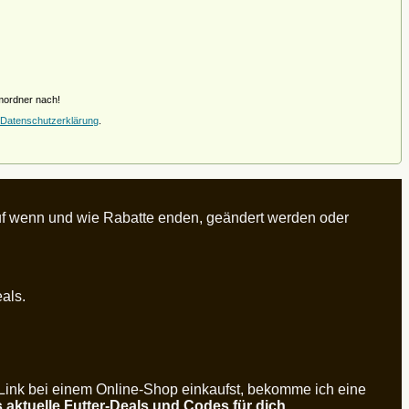
amordner nach!
Datenschutzerklärung
.
rauf wenn und wie Rabatte enden, geändert werden oder
eals.
 Link bei einem Online-Shop einkaufst, bekomme ich eine
s aktuelle Futter-Deals und Codes für dich