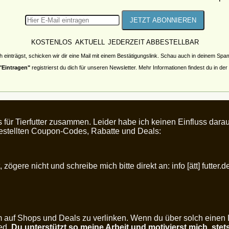
KOSTENLOS
AKTUELL
JEDERZEIT ABBESTELLBAR
h einträgst, schicken wir dir eine Mail mit einem Bestätigungslink. Schau auch in deinem Sp
"Eintragen"
registrierst du dich für unseren Newsletter. Mehr Informationen findest du in der
s für Tierfutter zusammen. Leider habe ich keinen Einfluss da
rgestellten Coupon-Codes, Rabatte und Deals:
zögere nicht und schreibe mich bitte direkt an: info [ätt] futter.d
um auf Shops und Deals zu verlinken. Wenn du über solch einen
ied.
Du unterstützt so meine Arbeit und motivierst mich, stet