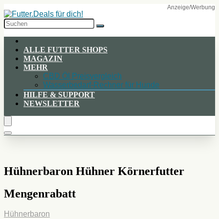
Skip
to
Content
ALLE FUTTER SHOPS
MAGAZIN
MEHR
CBD Öl Preisvergleich
Wasserbedarf-Rechner für Hunde
HILFE & SUPPORT
NEWSLETTER
Hühnerbaron Hühner Körnerfutter
Mengenrabatt
Hühnerbaron