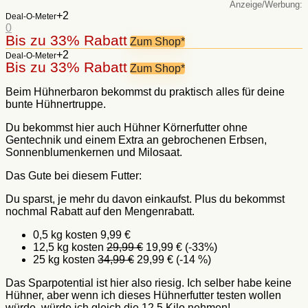
:
+2
Deal-O-Meter
0
Bis zu 33% Rabatt
Zum Shop*
+2
Deal-O-Meter
Bis zu 33% Rabatt
Zum Shop*
Beim Hühnerbaron bekommst du praktisch alles für deine
bunte Hühnertruppe.
Du bekommst hier auch Hühner Körnerfutter ohne
Gentechnik und einem Extra an gebrochenen Erbsen,
Sonnenblumenkernen und Milosaat.
Das Gute bei diesem Futter:
Du sparst, je mehr du davon einkaufst. Plus du bekommst
nochmal Rabatt auf den Mengenrabatt.
0,5 kg kosten 9,99 €
12,5 kg kosten
29,99 €
19,99 € (-33%)
25 kg kosten
34,99 €
29,99 € (-14 %)
Das Sparpotential ist hier also riesig. Ich selber habe keine
Hühner, aber wenn ich dieses Hühnerfutter testen wollen
würde, würde ich gleich die 12,5 Kilo nehmen!