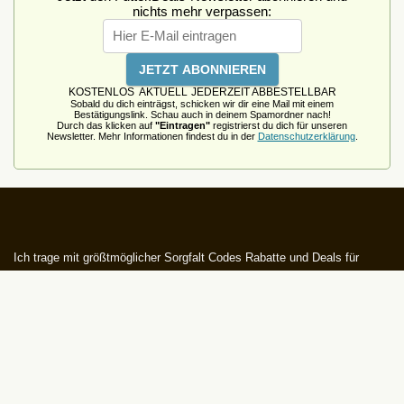
nichts mehr verpassen:
KOSTENLOS
AKTUELL
JEDERZEIT ABBESTELLBAR
Sobald du dich einträgst, schicken wir dir eine Mail mit einem
Bestätigungslink. Schau auch in deinem Spamordner nach!
Durch das klicken auf
"Eintragen"
registrierst du dich für unseren
Newsletter. Mehr Informationen findest du in der
Datenschutzerklärung
.
Ich trage mit größtmöglicher Sorgfalt Codes Rabatte und Deals für
Tierfutter zusammen. Leider habe ich keinen Einfluss darauf wenn und
wie Rabatte enden, geändert werden oder Rabattcodes nicht mehr
verfügbar sind. Daher gilt für alle vorgestellten Coupon-Codes, Rabatte
und Deals:
Alle Angaben ohne Gewähr.