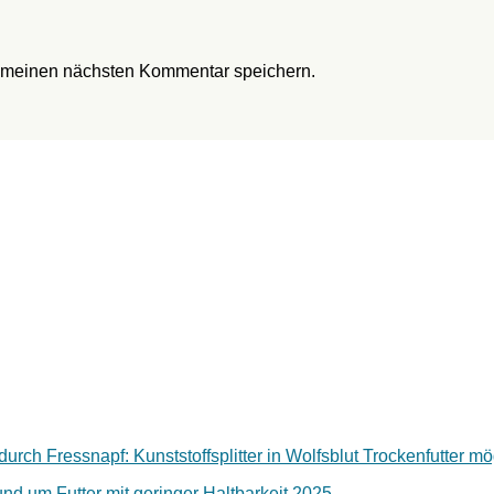
r meinen nächsten Kommentar speichern.
rch Fressnapf: Kunststoffsplitter in Wolfsblut Trockenfutter mö
nd um Futter mit geringer Haltbarkeit 2025