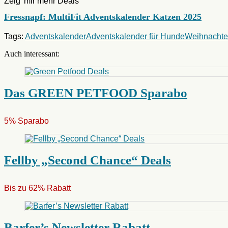
Zeig' mir mehr Deals
Fressnapf: MultiFit Adventskalender Katzen 2025
Tags:
Adventskalender
Adventskalender für Hunde
Weihnacht
Auch interessant:
Das GREEN PETFOOD Sparabo
5% Sparabo
Fellby „Second Chance“ Deals
Bis zu 62% Rabatt
Barfer’s Newsletter Rabatt