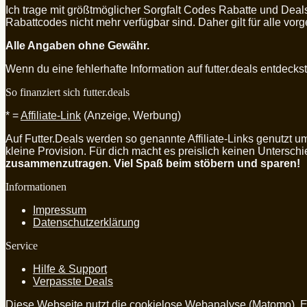
Ich trage mit größtmöglicher Sorgfalt Codes Rabatte und Deal
Rabattcodes nicht mehr verfügbar sind. Daher gilt für alle vo
Alle Angaben ohne Gewähr.
Wenn du eine fehlerhafte Information auf futter.deals entdeckst, 
So finanziert sich futter.deals
* =
Affiliate-Link
(Anzeige, Werbung)
Auf Futter.Deals werden so genannte Affiliate-Links genutzt 
kleine Provision. Für dich macht es preislich keinen Untersch
zusammenzutragen. Viel Spaß beim stöbern und sparen!
Informationen
Impressum
Datenschutzerklärung
Service
Hilfe & Support
Verpasste Deals
Diese Webseite nutzt die cookielose Webanalyse (Matomo). E