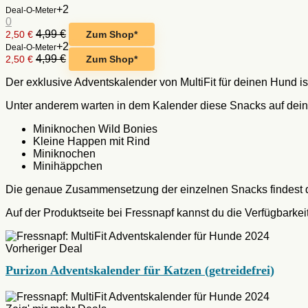
+2
Deal-O-Meter
0
4,99 €
2,50 €
Zum Shop*
+2
Deal-O-Meter
4,99 €
2,50 €
Zum Shop*
Der exklusive Adventskalender von MultiFit für deinen Hund ist
Unter anderem warten in dem Kalender diese Snacks auf dei
Miniknochen Wild Bonies
Kleine Happen mit Rind
Miniknochen
Minihäppchen
Die genaue Zusammensetzung der einzelnen Snacks findest du 
Auf der Produktseite bei Fressnapf kannst du die Verfügbarkei
Vorheriger Deal
Purizon Adventskalender für Katzen (getreidefrei)